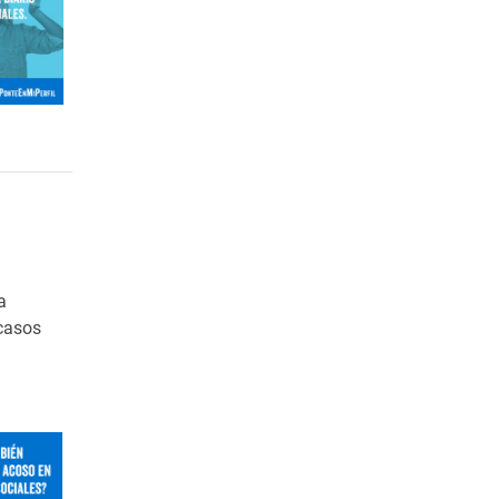
a
casos