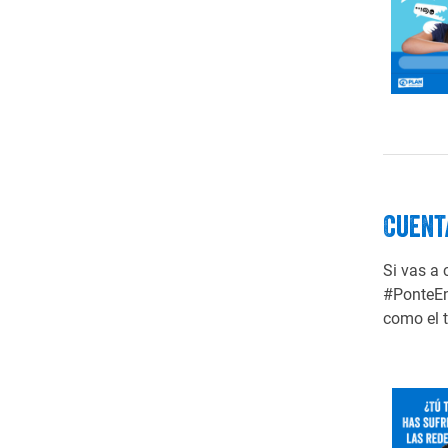
Cuent
Si vas a 
#PonteEn
como el 