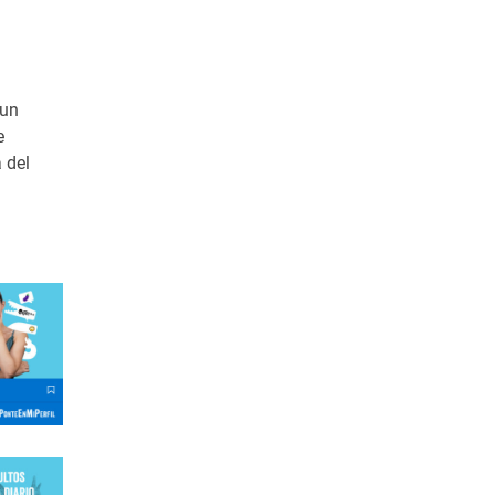
 un
e
 del