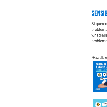
Sensib
Si quere
problema
whatsapp
problema
*Haz clic 