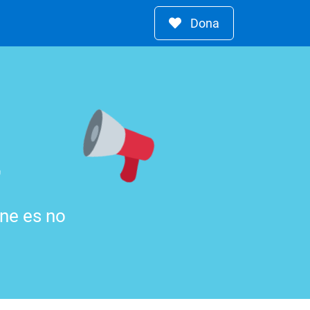
Dona
s
ine es no